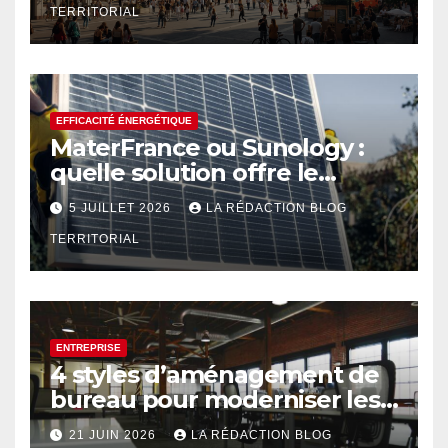
TERRITORIAL
EFFICACITÉ ÉNERGÉTIQUE
MaterFrance ou Sunology :
quelle solution offre le
meilleur rendement ?
5 JUILLET 2026
LA RÉDACTION BLOG
TERRITORIAL
ENTREPRISE
4 styles d’aménagement de
bureau pour moderniser les
espaces professionnels
21 JUIN 2026
LA RÉDACTION BLOG