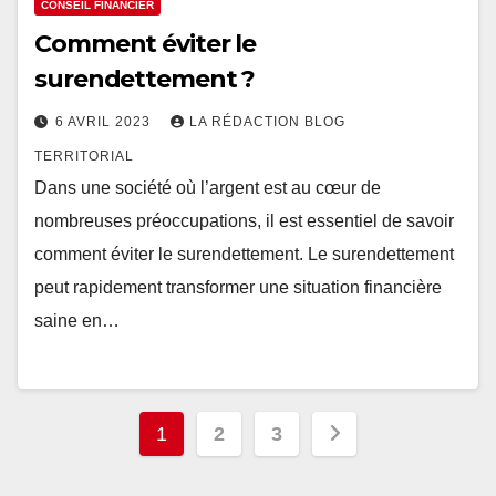
CONSEIL FINANCIER
Comment éviter le
surendettement ?
6 AVRIL 2023
LA RÉDACTION BLOG
TERRITORIAL
Dans une société où l’argent est au cœur de
nombreuses préoccupations, il est essentiel de savoir
comment éviter le surendettement. Le surendettement
peut rapidement transformer une situation financière
saine en…
Pagination
1
2
3
des