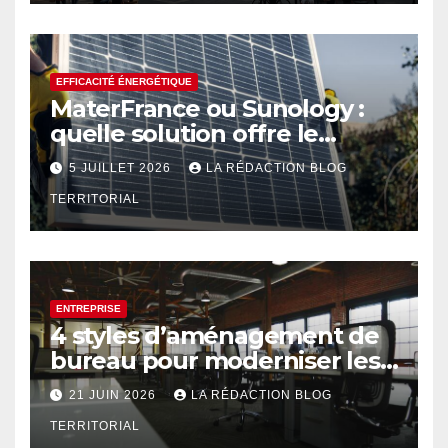
EFFICACITÉ ÉNERGÉTIQUE
MaterFrance ou Sunology :
quelle solution offre le
meilleur rendement ?
5 JUILLET 2026
LA RÉDACTION BLOG
TERRITORIAL
ENTREPRISE
4 styles d’aménagement de
bureau pour moderniser les
espaces professionnels
21 JUIN 2026
LA RÉDACTION BLOG
TERRITORIAL