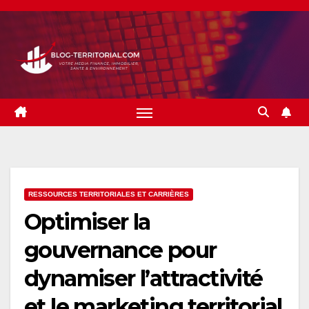
Skip
to
content
RESSOURCES TERRITORIALES ET CARRIÈRES
Optimiser la
gouvernance pour
dynamiser l’attractivité
et le marketing territorial