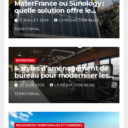
MaterFrance ou Sunology :
quelle solution offre le
meilleur rendement ?
5 JUILLET 2026
LA RÉDACTION BLOG
TERRITORIAL
ENTREPRISE
4 styles d’aménagement de
bureau pour moderniser les
espaces professionnels
21 JUIN 2026
LA RÉDACTION BLOG
TERRITORIAL
RESSOURCES TERRITORIALES ET CARRIÈRES