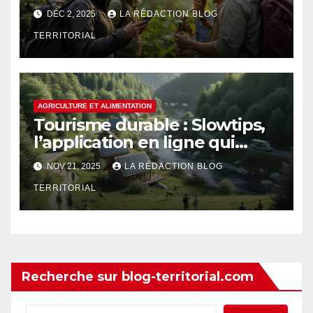
communication efficace en
DÉC 2, 2025
LA RÉDACTION BLOG
faveur du tourisme durable
TERRITORIAL
AGRICULTURE ET ALIMENTATION
Tourisme durable : Slowtips,
l’application en ligne qui
guide voyageurs et acteurs
NOV 21, 2025
LA RÉDACTION BLOG
vers un futur respectueux de
TERRITORIAL
l’environnement
Recherche sur blog-territorial.com