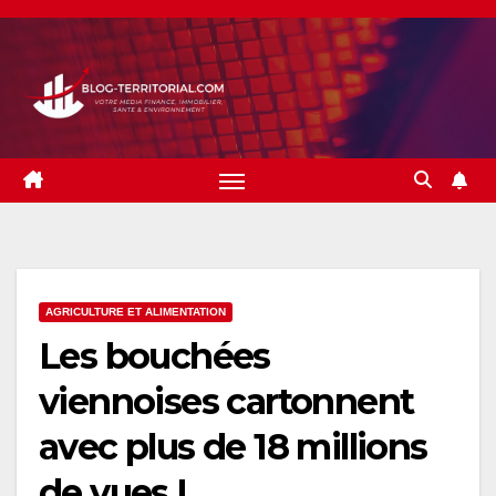
Skip
to
content
AGRICULTURE ET ALIMENTATION
Les bouchées
viennoises cartonnent
avec plus de 18 millions
de vues !