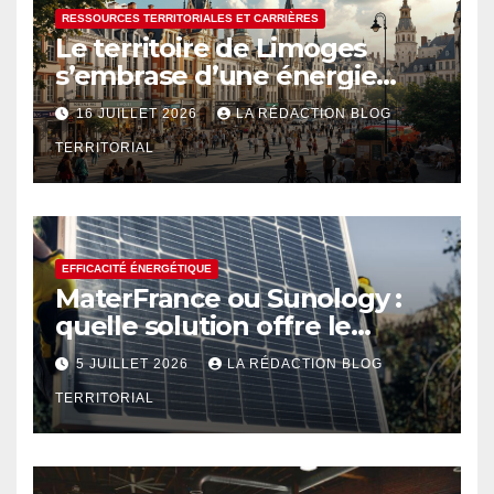
RESSOURCES TERRITORIALES ET CARRIÈRES
Le territoire de Limoges
s’embrase d’une énergie
créative renouvelée
16 JUILLET 2026
LA RÉDACTION BLOG
TERRITORIAL
EFFICACITÉ ÉNERGÉTIQUE
MaterFrance ou Sunology :
quelle solution offre le
meilleur rendement ?
5 JUILLET 2026
LA RÉDACTION BLOG
TERRITORIAL