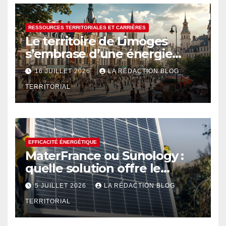
RESSOURCES TERRITORIALES ET CARRIÈRES
Le territoire de Limoges
s’embrase d’une énergie
créative renouvelée
16 JUILLET 2026
LA RÉDACTION BLOG
TERRITORIAL
EFFICACITÉ ÉNERGÉTIQUE
MaterFrance ou Sunology :
quelle solution offre le
meilleur rendement ?
5 JUILLET 2026
LA RÉDACTION BLOG
TERRITORIAL