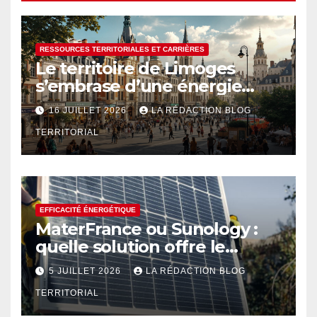
RESSOURCES TERRITORIALES ET CARRIÈRES
Le territoire de Limoges
s’embrase d’une énergie
créative renouvelée
16 JUILLET 2026
LA RÉDACTION BLOG
TERRITORIAL
EFFICACITÉ ÉNERGÉTIQUE
MaterFrance ou Sunology :
quelle solution offre le
meilleur rendement ?
5 JUILLET 2026
LA RÉDACTION BLOG
TERRITORIAL