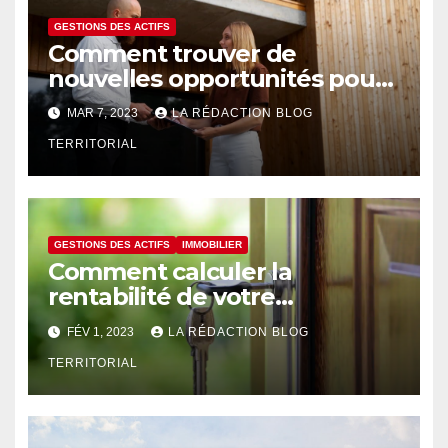
GESTIONS DES ACTIFS
Comment trouver de
nouvelles opportunités pour
un portefeuille d’actifs
MAR 7, 2023
LA RÉDACTION BLOG
immobiliers ?
TERRITORIAL
GESTIONS DES ACTIFS
IMMOBILIER
Comment calculer la
rentabilité de votre
portefeuille d’actifs
FÉV 1, 2023
LA RÉDACTION BLOG
immobiliers ?
TERRITORIAL