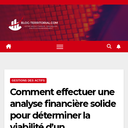
Skip
to
content
GESTIONS DES ACTIFS
Comment effectuer une
analyse financière solide
pour déterminer la
viabilité d’un