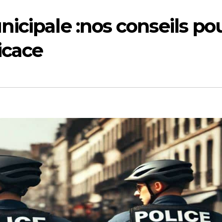
icipale :nos conseils po
icace