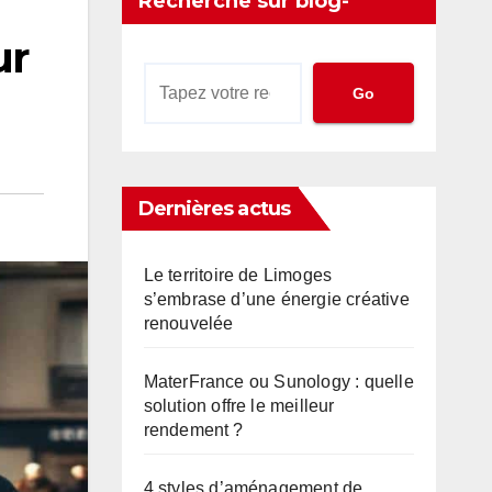
Recherche sur blog-
ur
territorial.com
Go
Dernières actus
Le territoire de Limoges
s’embrase d’une énergie créative
renouvelée
MaterFrance ou Sunology : quelle
solution offre le meilleur
rendement ?
4 styles d’aménagement de