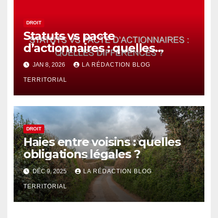
DROIT
Statuts vs pacte
d’actionnaires : quelles
différences ?
JAN 8, 2026
LA RÉDACTION BLOG
TERRITORIAL
DROIT
Haies entre voisins : quelles
obligations légales ?
DÉC 9, 2025
LA RÉDACTION BLOG
TERRITORIAL