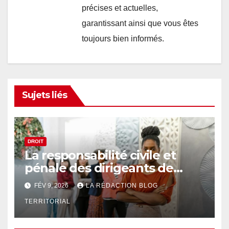
précises et actuelles,
garantissant ainsi que vous êtes
toujours bien informés.
Sujets liés
DROIT
La responsabilité civile et
pénale des dirigeants de
société
FÉV 9, 2026
LA RÉDACTION BLOG
TERRITORIAL