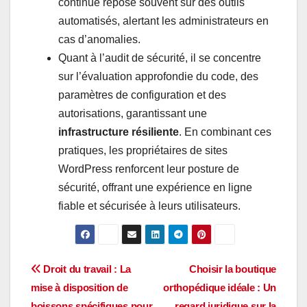
continue repose souvent sur des outils
automatisés, alertant les administrateurs en
cas d’anomalies.
Quant à l’audit de sécurité, il se concentre
sur l’évaluation approfondie du code, des
paramètres de configuration et des
autorisations, garantissant une
infrastructure résiliente
. En combinant ces
pratiques, les propriétaires de sites
WordPress renforcent leur posture de
sécurité, offrant une expérience en ligne
fiable et sécurisée à leurs utilisateurs.
Navigation
Droit du travail : La
Choisir la boutique
mise à disposition de
orthopédique idéale : Un
de
boissons spécifiques pour
regard juridique sur la