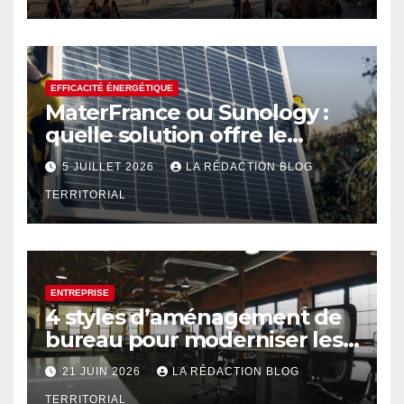
EFFICACITÉ ÉNERGÉTIQUE
MaterFrance ou Sunology :
quelle solution offre le
meilleur rendement ?
5 JUILLET 2026
LA RÉDACTION BLOG
TERRITORIAL
ENTREPRISE
4 styles d’aménagement de
bureau pour moderniser les
espaces professionnels
21 JUIN 2026
LA RÉDACTION BLOG
TERRITORIAL