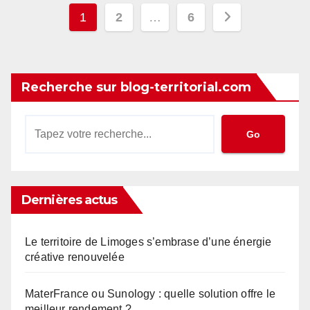
Pagination
1
2
…
6
des
publications
Recherche sur blog-territorial.com
Go
Dernières actus
Le territoire de Limoges s’embrase d’une énergie
créative renouvelée
MaterFrance ou Sunology : quelle solution offre le
meilleur rendement ?