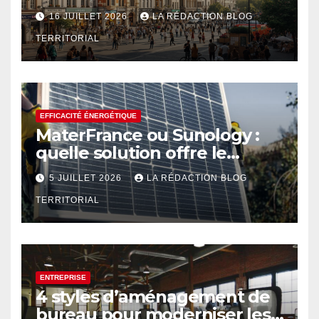
créative renouvelée
16 JUILLET 2026
LA RÉDACTION BLOG
TERRITORIAL
EFFICACITÉ ÉNERGÉTIQUE
MaterFrance ou Sunology :
quelle solution offre le
meilleur rendement ?
5 JUILLET 2026
LA RÉDACTION BLOG
TERRITORIAL
ENTREPRISE
4 styles d’aménagement de
bureau pour moderniser les