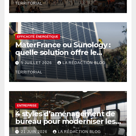
TERRITORIAL
EFFICACITÉ ÉNERGÉTIQUE
MaterFrance ou Sunology :
quelle solution offre le
meilleur rendement ?
5 JUILLET 2026
LA RÉDACTION BLOG
TERRITORIAL
ENTREPRISE
4 styles d’aménagement de
bureau pour moderniser les
espaces professionnels
21 JUIN 2026
LA RÉDACTION BLOG