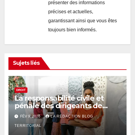
présenter des informations
précises et actuelles,
garantissant ainsi que vous êtes
toujours bien informés.
Sujets liés
DROIT
La responsabilité civile et
pénale des dirigeants de
société
FÉV 9, 2026
LA RÉDACTION BLOG
TERRITORIAL