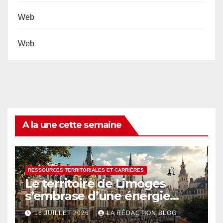
Web
Web
A la une cette semaine
RESSOURCES TERRITORIALES ET CARRIÈRES
Le territoire de Limoges
s’embrase d’une énergie
créative renouvelée
16 JUILLET 2026
LA RÉDACTION BLOG