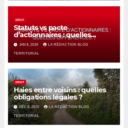
DROIT
Statuts vs pacte
d’actionnaires : quelles
différences ?
JAN 8, 2026
LA RÉDACTION BLOG
TERRITORIAL
DROIT
Haies entre voisins : quelles
obligations légales ?
DÉC 9, 2025
LA RÉDACTION BLOG
TERRITORIAL