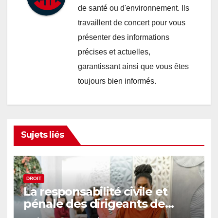
de santé ou d'environnement. Ils
travaillent de concert pour vous
présenter des informations
précises et actuelles,
garantissant ainsi que vous êtes
toujours bien informés.
Sujets liés
DROIT
La responsabilité civile et
pénale des dirigeants de
société