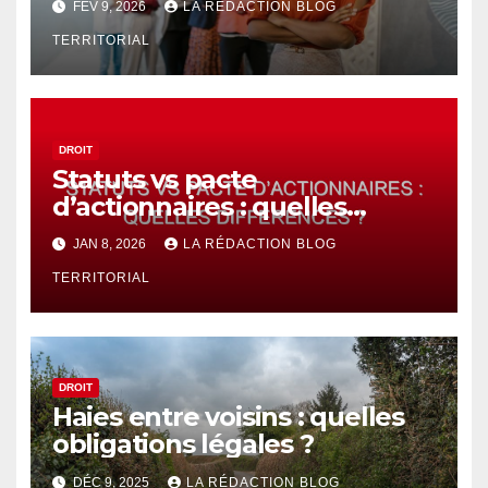
FÉV 9, 2026
LA RÉDACTION BLOG
TERRITORIAL
DROIT
Statuts vs pacte
d’actionnaires : quelles
différences ?
JAN 8, 2026
LA RÉDACTION BLOG
TERRITORIAL
DROIT
Haies entre voisins : quelles
obligations légales ?
DÉC 9, 2025
LA RÉDACTION BLOG