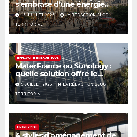
s’embrase d’une énergie
créative renouvelée
16 JUILLET 2026
LA RÉDACTION BLOG
TERRITORIAL
EFFICACITÉ ÉNERGÉTIQUE
MaterFrance ou Sunology :
quelle solution offre le
meilleur rendement ?
5 JUILLET 2026
LA RÉDACTION BLOG
TERRITORIAL
ENTREPRISE
4 styles d’aménagement de