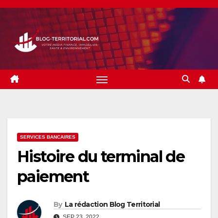
Skip
to
content
SERVICES BANCAIRES
Histoire du terminal de
paiement
By
La rédaction Blog Territorial
SEP 23, 2022