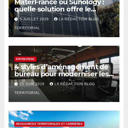
MaterFrance ou Sunology :
quelle solution offre le
meilleur rendement ?
5 JUILLET 2026
LA RÉDACTION BLOG
TERRITORIAL
ENTREPRISE
4 styles d’aménagement de
bureau pour moderniser les
espaces professionnels
21 JUIN 2026
LA RÉDACTION BLOG
TERRITORIAL
RESSOURCES TERRITORIALES ET CARRIÈRES