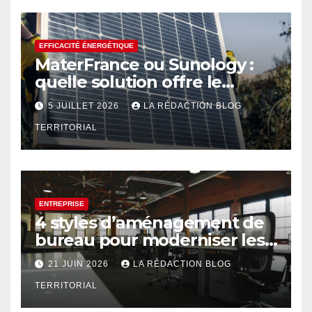
EFFICACITÉ ÉNERGÉTIQUE
MaterFrance ou Sunology :
quelle solution offre le
meilleur rendement ?
5 JUILLET 2026
LA RÉDACTION BLOG
TERRITORIAL
ENTREPRISE
4 styles d’aménagement de
bureau pour moderniser les
espaces professionnels
21 JUIN 2026
LA RÉDACTION BLOG
TERRITORIAL