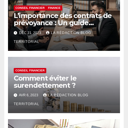
CONSEIL FINANCIER
FINANCE
L’importance des contrats de
prévoyance : Un guide
essentiel pour les
DÉC 21, 2023
LA RÉDACTION BLOG
indépendants
TERRITORIAL
CONSEIL FINANCIER
Comment éviter le
surendettement ?
AVR 6, 2023
LA RÉDACTION BLOG
TERRITORIAL