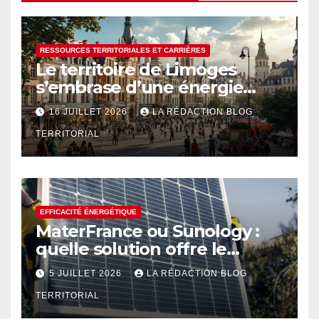
RESSOURCES TERRITORIALES ET CARRIÈRES
Le territoire de Limoges
s’embrase d’une énergie
créative renouvelée
16 JUILLET 2026
LA RÉDACTION BLOG
TERRITORIAL
EFFICACITÉ ÉNERGÉTIQUE
MaterFrance ou Sunology :
quelle solution offre le
meilleur rendement ?
5 JUILLET 2026
LA RÉDACTION BLOG
TERRITORIAL