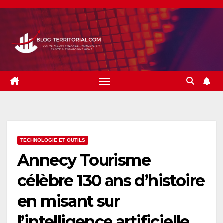
Skip
to
content
TECHNOLOGIE ET OUTILS
Annecy Tourisme
célèbre 130 ans d’histoire
en misant sur
l’intelligence artificielle