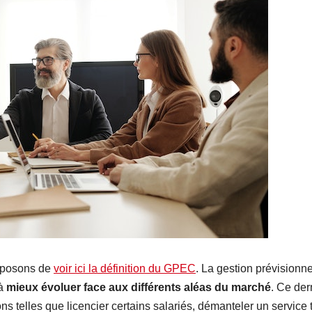
roposons de
voir ici la définition du GPEC
. La gestion prévisionne
 à
mieux évoluer face aux différents aléas du marché
. Ce der
ns telles que licencier certains salariés, démanteler un service 