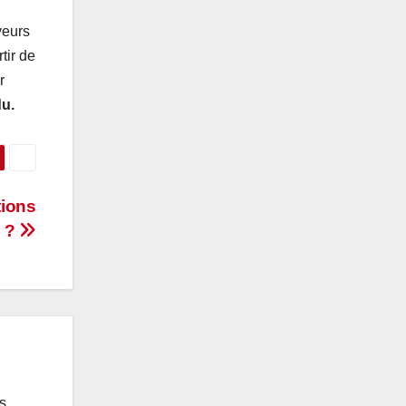
yeurs
tir de
r
du.
tions
?
es