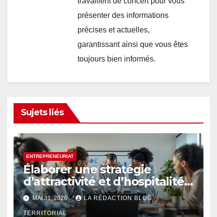
travaillent de concert pour vous
présenter des informations
précises et actuelles,
garantissant ainsi que vous êtes
toujours bien informés.
Sujets liés
ENTREPRENEURIAT
Élaborer une stratégie
d’attractivité et d’hospitalité
globale à 360°
MAI 31, 2026
LA RÉDACTION BLOG
TERRITORIAL