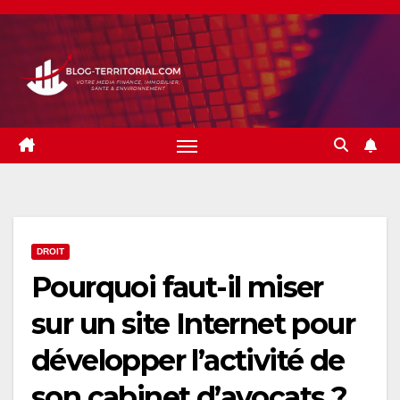
Skip
to
content
DROIT
Pourquoi faut-il miser
sur un site Internet pour
développer l’activité de
son cabinet d’avocats ?