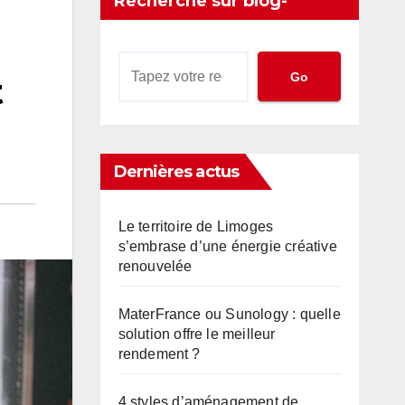
Recherche sur blog-
territorial.com
Go
t
Dernières actus
Le territoire de Limoges
s’embrase d’une énergie créative
renouvelée
MaterFrance ou Sunology : quelle
solution offre le meilleur
rendement ?
4 styles d’aménagement de