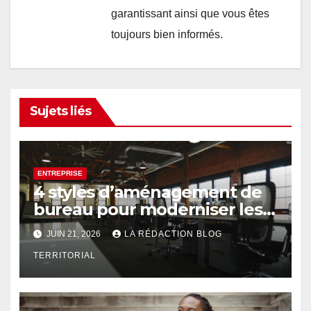
garantissant ainsi que vous êtes
toujours bien informés.
Sujets liés
ENTREPRISE
4 styles d’aménagement de
bureau pour moderniser les
espaces professionnels
JUIN 21, 2026
LA RÉDACTION BLOG
TERRITORIAL