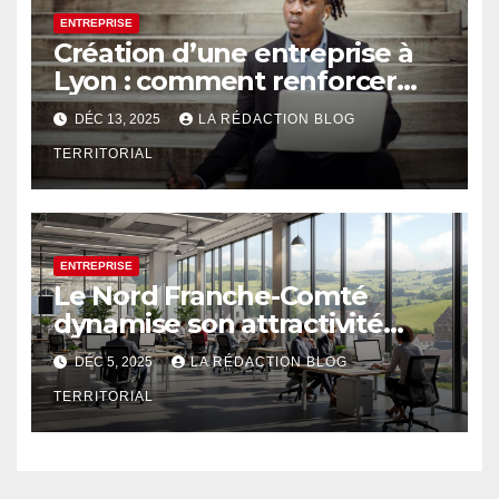
ENTREPRISE
Création d’une entreprise à
Lyon : comment renforcer
son leadership
DÉC 13, 2025
LA RÉDACTION BLOG
TERRITORIAL
ENTREPRISE
Le Nord Franche-Comté
dynamise son attractivité
pour les professionnels
DÉC 5, 2025
LA RÉDACTION BLOG
TERRITORIAL