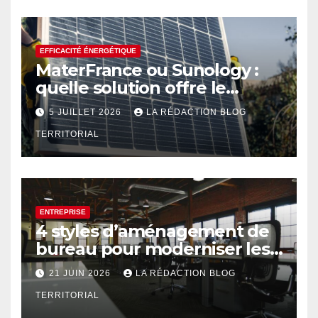
EFFICACITÉ ÉNERGÉTIQUE
MaterFrance ou Sunology :
quelle solution offre le
meilleur rendement ?
5 JUILLET 2026
LA RÉDACTION BLOG
TERRITORIAL
ENTREPRISE
4 styles d’aménagement de
bureau pour moderniser les
espaces professionnels
21 JUIN 2026
LA RÉDACTION BLOG
TERRITORIAL