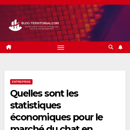
Skip
to
content
ENTREPRISE
Quelles sont les
statistiques
économiques pour le
marché du chat en